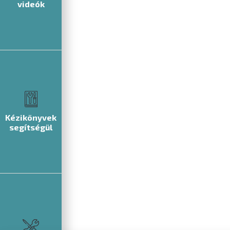
videók
Kézikönyvek
segítségül