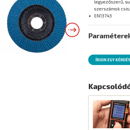
legyezőszerű, s
szerszámok csisz
EN13743
Paramétere
ÍRJON EGY KÉRDÉ
Kapcsolódó