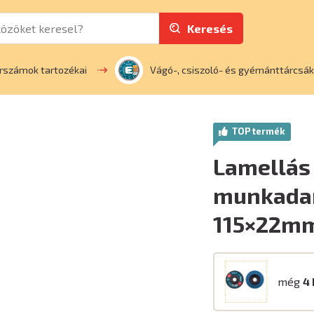
Keresés
rszámok tartozékai
Vágó-, csiszoló- és gyémánttárcsák
TOP termék
Lamellás 
munkadar
115×22mm
még
4 