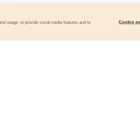
Cookie se
and usage, to provide social media features and to
góriában
Lamellás csiszoló INOX, acél és ALU
Lamellás csiszoló INO
munkadarabok csiszolására,
munkadarabok csiszo
115×22mm; P40
115×22mm; P80
8803404
8803408
660 Ft
650 Ft