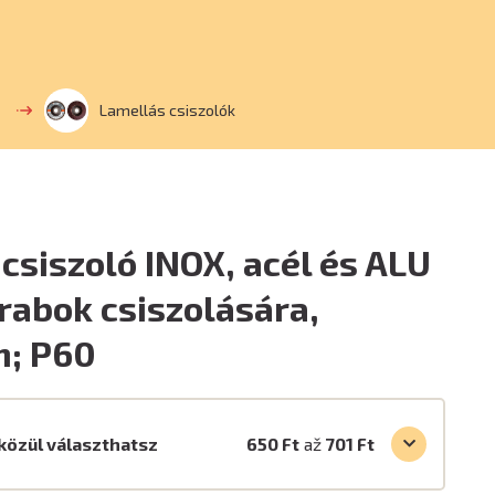
Lamellás csiszolók
csiszoló INOX, acél és ALU
abok csiszolására,
; P60
közül választhatsz
650 Ft
až
701 Ft