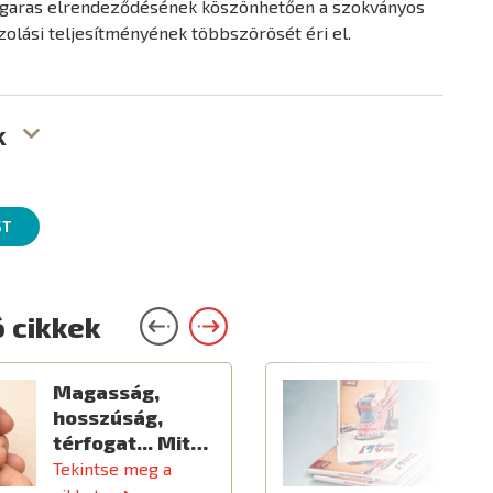
ugaras elrendeződésének köszönhetően a szokványos
olási teljesítményének többszörösét éri el.
k
ST
 cikkek
Magasság,
Ú
hosszúság,
térfogat... Mit…
Tekintse meg a
T