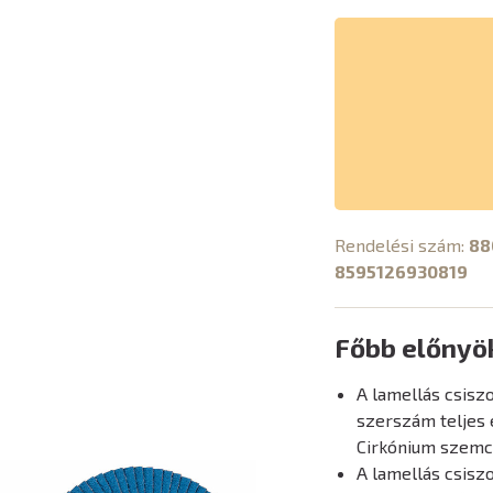
Rendelési szám:
88
8595126930819
Főbb előnyö
A lamellás csiszo
szerszám teljes 
Cirkónium szemc
A lamellás csisz