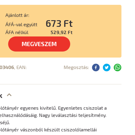
Ajánlott ár:
673 Ft
ÁFÁ-val együtt
ÁFA nélkül
529,92 Ft
MEGVESZEM
03406
, EAN:
Megosztás:
k
lótányér egyenes kivitelű. Egyenletes csiszolat a
elhasználódásáig. Nagy leválasztási teljesítmény.
séjű.
olótányér vászonból készült csiszolólamellái