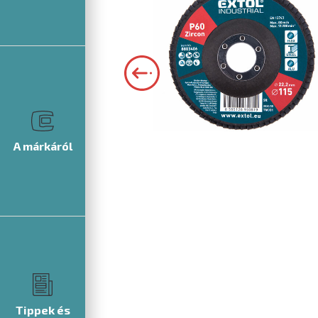
A márkáról
Tippek és