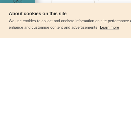
Szerviz
About cookies on this site
We use cookies to collect and analyse information on site performance 
enhance and customise content and advertisements.
Learn more
Egyéb termékek a kate
Lamellás csiszolóacél korund
(Alumínium-oxid), P80, 125mm
260028
670 Ft