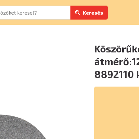
Keresés
Köszörűk
átmérő:1
8892110 