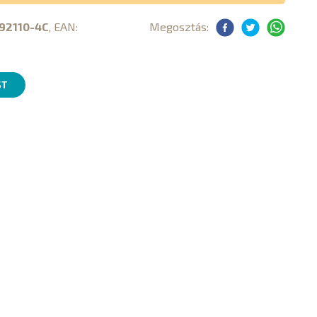
92110-4C
, EAN:
Megosztás:
ST