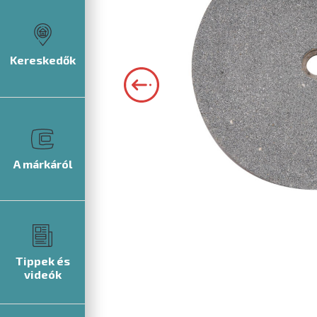
Kereskedők
A márkáról
Tippek és
videók