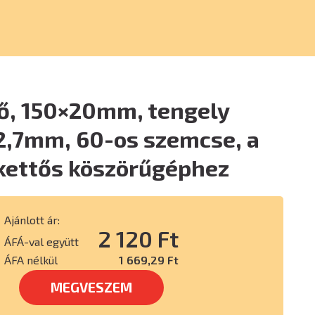
ő, 150×20mm, tengely
2,7mm, 60-os szemcse, a
kettős köszörűgéphez
Ajánlott ár:
2 120 Ft
ÁFÁ-val együtt
ÁFA nélkül
1 669,29 Ft
MEGVESZEM