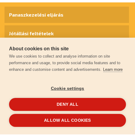
Panaszkezelési eljárás
Jótállási feltételek
About cookies on this site
Személyes adatok védelme
We use cookies to collect and analyse information on site
performance and usage, to provide social media features and to
enhance and customise content and advertisements.
Learn more
Kapcsolat
Cookie settings
Garancia regisztráció
DENY ALL
© 2026
extol.hu
- Minden jog fenntartva
ALLOW ALL COOKIES
Létrehozta
FEO