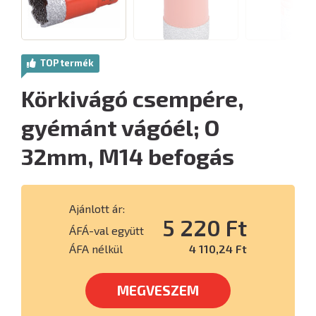
TOP termék
Körkivágó csempére,
gyémánt vágóél; O
32mm, M14 befogás
Ajánlott ár:
5 220 Ft
ÁFÁ-val együtt
ÁFA nélkül
4 110,24 Ft
MEGVESZEM