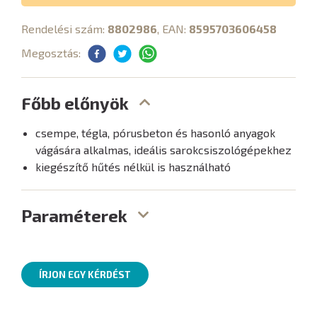
Rendelési szám:
8802986
, EAN:
8595703606458
Megosztás:
Főbb előnyök
csempe, tégla, pórusbeton és hasonló anyagok
vágására alkalmas, ideális sarokcsiszológépekhez
kiegészítő hűtés nélkül is használható
Paraméterek
ÍRJON EGY KÉRDÉST