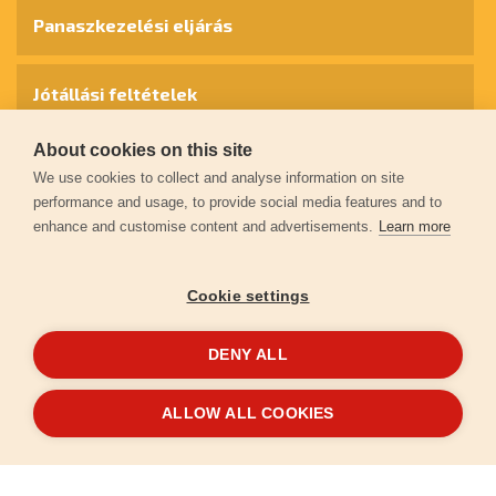
Panaszkezelési eljárás
Jótállási feltételek
About cookies on this site
Személyes adatok védelme
We use cookies to collect and analyse information on site
performance and usage, to provide social media features and to
enhance and customise content and advertisements.
Learn more
Kapcsolat
Cookie settings
Garancia regisztráció
DENY ALL
© 2026
extol.hu
- Minden jog fenntartva
ALLOW ALL COOKIES
Létrehozta
FEO