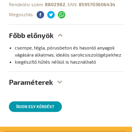
Rendelési szám:
8802982
, EAN:
8595703606434
Megosztás:
Főbb előnyök
csempe, tégla, pórusbeton és hasonló anyagok
vágására alkalmas; ideális sarokcsiszológépekhez
kiegészítő hűtés nélkül is használható
Paraméterek
ÍRJON EGY KÉRDÉST