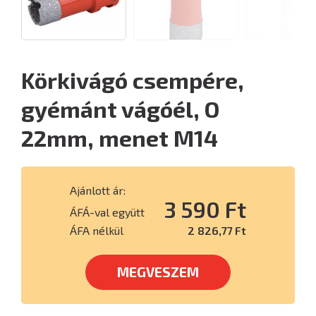
Körkivágó csempére,
gyémánt vágóél, O
22mm, menet M14
Ajánlott ár:
3 590 Ft
ÁFÁ-val együtt
ÁFA nélkül
2 826,77 Ft
MEGVESZEM