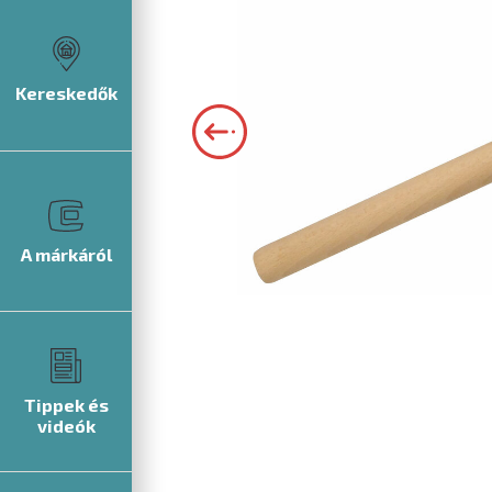
Kereskedők
A márkáról
Tippek és
videók