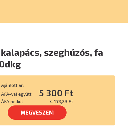
kalapács, szeghúzós, fa
70dkg
Ajánlott ár:
5 300 Ft
ÁFÁ-val együtt
ÁFA nélkül
4 173,23 Ft
MEGVESZEM