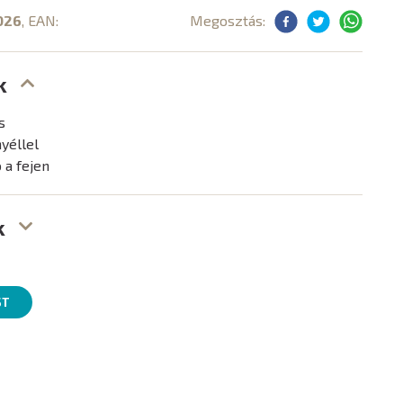
026
, EAN:
Megosztás:
k
s
nyéllel
 a fejen
k
ST