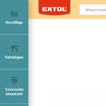
Kezdőlap
Katalógus
Szerszám
útmutató