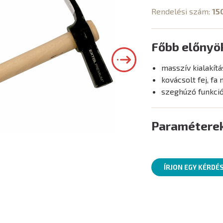
Rendelési szám:
15
Főbb előnyö
masszív kialakítá
kovácsolt fej, fa 
szeghúzó funkció
Paramétere
ÍRJON EGY KÉRDÉ