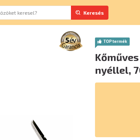
Keresés
TOP termék
Kőműves 
nyéllel, 