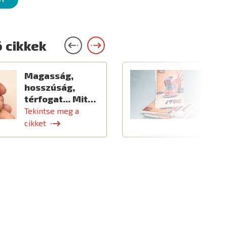
 cikkek
Magasság,
Ú
hosszúság,
térfogat... Mit…
Tekintse meg a
T
cikket
c