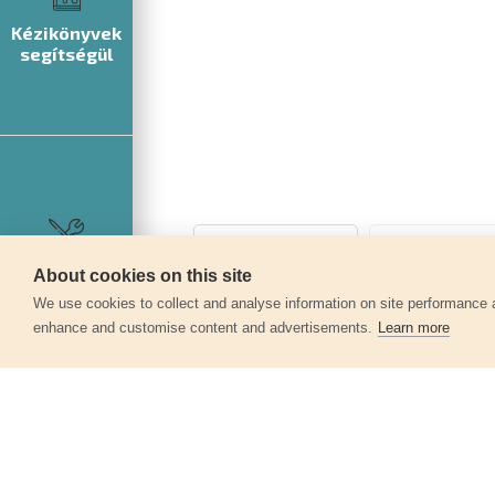
Kézikönyvek
segítségül
Szerviz
About cookies on this site
360°
We use cookies to collect and analyse information on site performance 
enhance and customise content and advertisements.
Learn more
Egyéb termékek a kate