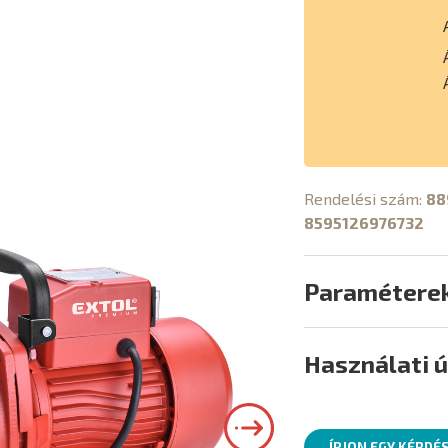
Rendelési szám:
88
8595126976732
Paramétere
Használati 
ÍRJON EGY KÉRDÉ