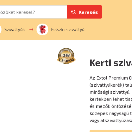
Keresés
Szivattyúk
Felszíni szivattyú
Kerti szi
Az Extol Premium 8
(szivattyúkerék) tal
minőségi szivattyú,
kertekben lehet tisz
és mezők öntözéséhe
közepes nagyságú ta
vagy átszivattyúzás