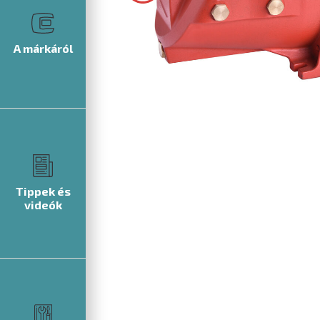
A márkáról
Tippek és
videók