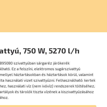
vattyú, 750 W, 5270 l/h
895080 szivattyúban sárgaréz járókerék
álható. Ez a felszíni, elektromos sugárszivattyú
 mellyel háztartásokban és háztartások körül, valamint
ta használati vizet szivattyúzni. Felhasználható: kertek
z, használati víz (nem ivóvíz) rendszerek töltéséhez,
rtályok és tárolók tiszta vízének a kiszivattyúzásához
ához.