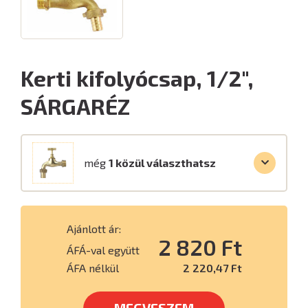
Kerti kifolyócsap, 1/2",
SÁRGARÉZ
még
1 közül választhatsz
Ajánlott ár:
2 820 Ft
ÁFÁ-val együtt
ÁFA nélkül
2 220,47 Ft