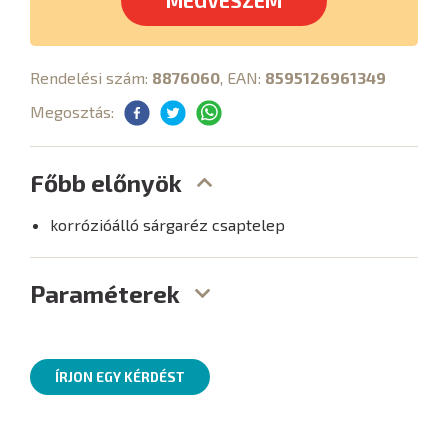
MEGVESZEM
Rendelési szám:
8876060
, EAN:
8595126961349
Megosztás:
Főbb előnyök
korrózióálló sárgaréz csaptelep
Paraméterek
ÍRJON EGY KÉRDÉST