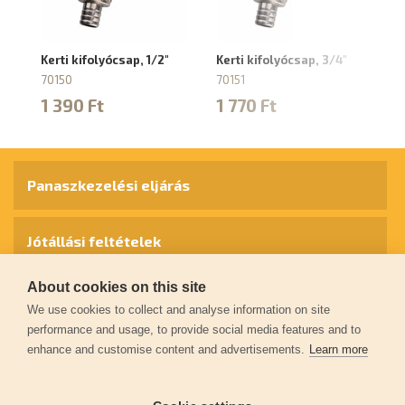
Kerti kifolyócsap, 1/2"
Kerti kifolyócsap, 3/4"
Ke
S
70150
70151
88
1 390 Ft
1 770 Ft
3
Panaszkezelési eljárás
Jótállási feltételek
About cookies on this site
Személyes adatok védelme
We use cookies to collect and analyse information on site
performance and usage, to provide social media features and to
enhance and customise content and advertisements.
Learn more
Kapcsolat