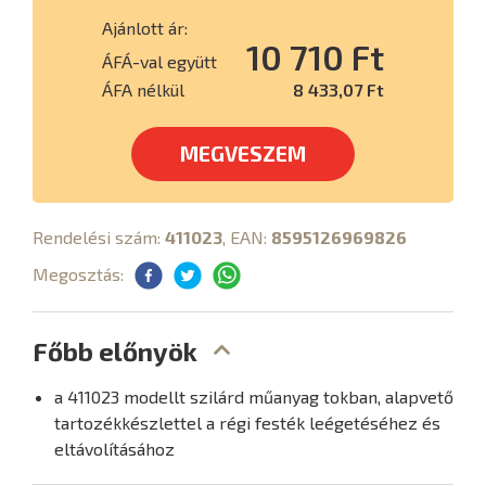
Ajánlott ár:
10 710 Ft
ÁFÁ-val együtt
ÁFA nélkül
8 433,07 Ft
MEGVESZEM
Rendelési szám:
411023
, EAN:
8595126969826
Megosztás:
Főbb előnyök
a 411023 modellt szilárd műanyag tokban, alapvető
tartozékkészlettel a régi festék leégetéséhez és
eltávolításához