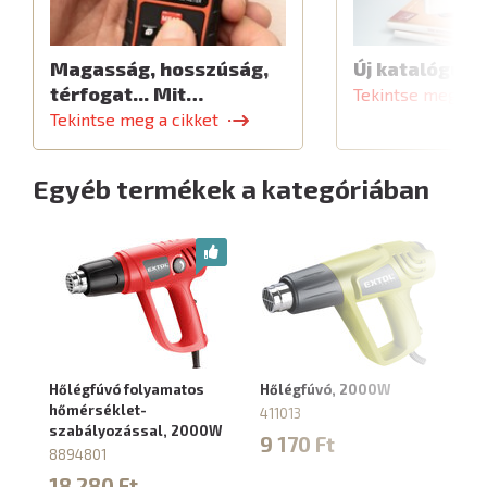
Magasság, hosszúság,
Új katalógus
térfogat... Mit…
Tekintse meg a c
Tekintse meg a cikket
Egyéb termékek a kategóriában
Hőlégfúvó folyamatos
Hőlégfúvó, 2000W
Hő
hőmérséklet-
hő
411013
szabályozással, 2000W
l
9 170 Ft
s
8894801
8
18 280 Ft