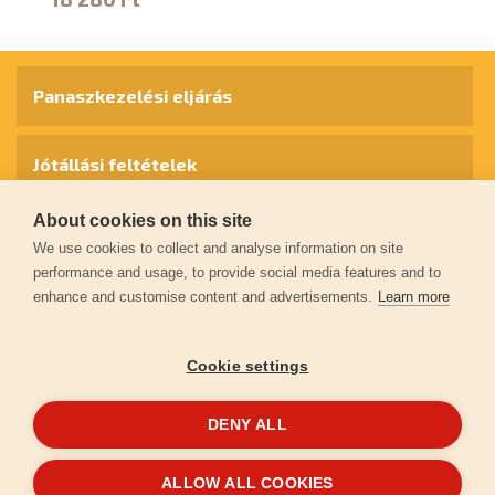
2
Panaszkezelési eljárás
Jótállási feltételek
About cookies on this site
Személyes adatok védelme
We use cookies to collect and analyse information on site
performance and usage, to provide social media features and to
enhance and customise content and advertisements.
Learn more
Kapcsolat
Cookie settings
Garancia regisztráció
DENY ALL
© 2026
extol.hu
- Minden jog fenntartva
ALLOW ALL COOKIES