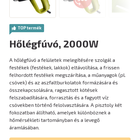
TOP termék
Hőlégfúvó, 2000W
A hőlégfúvó a felületek melegítésére szolgál a
festékek (festékek, lakkok) eltávolítása, a frissen
felhordott festékek megszárítása, a műanyagok (pl.
csövek) és az aszfaltburkolatok formázására és
összekapcsolására, ragasztott kötések
felszabadítására, forrasztás és a fagyott víz
csövekben történő felolvasztására. A pisztoly két
fokozatban állítható, amelyek különböznek a
hőmérsékleti tartományban és a levegő
áramlásában.