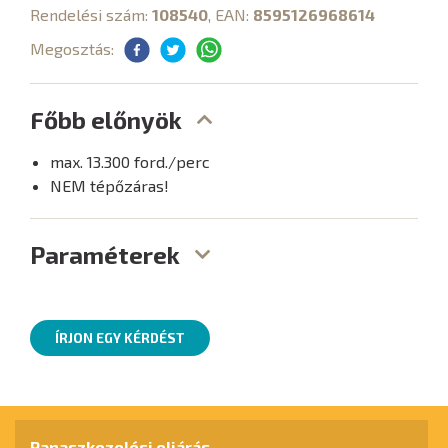
Rendelési szám:
108540
, EAN:
8595126968614
Megosztás:
Főbb előnyök
max. 13.300 ford./perc
NEM tépőzáras!
Paraméterek
ÍRJON EGY KÉRDÉST
Panaszkezelési eljárás