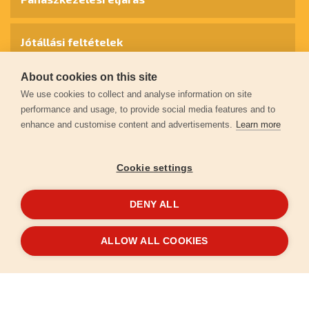
Jótállási feltételek
About cookies on this site
Személyes adatok védelme
We use cookies to collect and analyse information on site
performance and usage, to provide social media features and to
enhance and customise content and advertisements.
Learn more
Kapcsolat
Cookie settings
Garancia regisztráció
DENY ALL
© 2026
extol.hu
- Minden jog fenntartva
ALLOW ALL COOKIES
Létrehozta
FEO