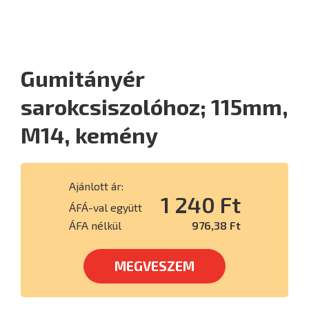
Gumitányér
sarokcsiszolóhoz; 115mm,
M14, kemény
Ajánlott ár:
1 240 Ft
ÁFÁ-val együtt
ÁFA nélkül
976,38 Ft
MEGVESZEM