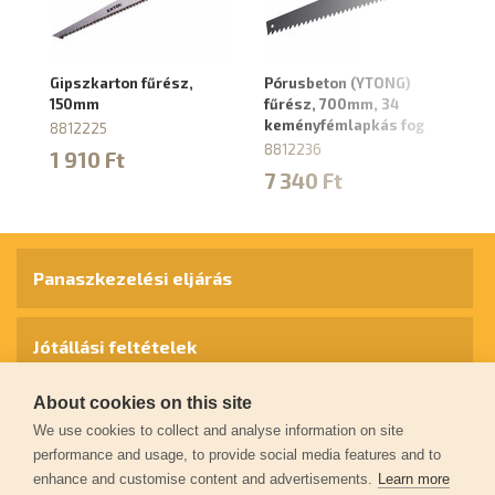
Gipszkarton fűrész,
Pórusbeton (YTONG)
Pó
150mm
fűrész, 700mm, 34
fű
keményfémlapkás fog
k
8812225
8812236
88
1 910 Ft
7 340 Ft
6
Panaszkezelési eljárás
Jótállási feltételek
About cookies on this site
Személyes adatok védelme
We use cookies to collect and analyse information on site
performance and usage, to provide social media features and to
enhance and customise content and advertisements.
Learn more
Kapcsolat