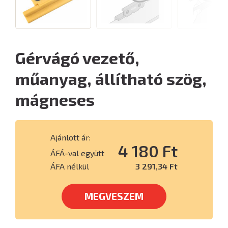
Gérvágó vezető,
műanyag, állítható szög,
mágneses
Ajánlott ár:
4 180 Ft
ÁFÁ-val együtt
ÁFA nélkül
3 291,34 Ft
MEGVESZEM