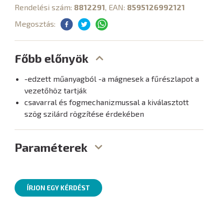
Rendelési szám:
8812291
, EAN:
8595126992121
Megosztás:
Főbb előnyök
-edzett műanyagból -a mágnesek a fűrészlapot a
vezetőhöz tartják
csavarral és fogmechanizmussal a kiválasztott
szög szilárd rögzítése érdekében
Paraméterek
ÍRJON EGY KÉRDÉST