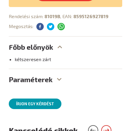
Rendelési szám:
81019B
, EAN:
8595126927819
Megosztás:
Főbb előnyök
kétszeresen zárt
Paraméterek
ÍRJON EGY KÉRDÉST
Kapcsolódó cikkek