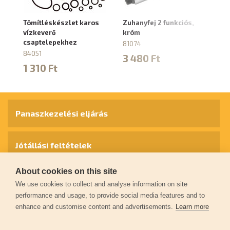
Tömítléskészlet karos
Zuhanyfej 2 funkciós,
Cs
vízkeverő
króm
cs
csaptelepekhez
81074
81
84051
3 480 Ft
6
1 310 Ft
Panaszkezelési eljárás
Jótállási feltételek
About cookies on this site
Személyes adatok védelme
We use cookies to collect and analyse information on site
performance and usage, to provide social media features and to
enhance and customise content and advertisements.
Learn more
Kapcsolat