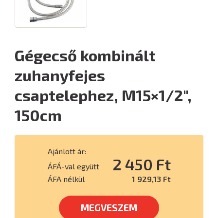
Gégecső kombinált
zuhanyfejes
csaptelephez, M15×1/2",
150cm
Ajánlott ár:
2 450 Ft
ÁFÁ-val együtt
ÁFA nélkül
1 929,13 Ft
MEGVESZEM