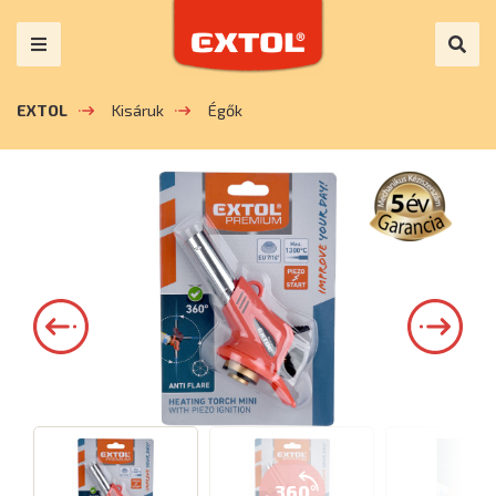
EXTOL
Kisáruk
Égők
360°