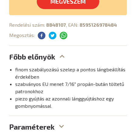
MEGVESZEM
Rendelési szám:
8848107
, EAN:
8595126978484
Megosztás:
Főbb előnyök
finom szabályozású szelep a pontos lángbeállítás
érdekében
szabványos EU menet 7/16" propán-bután töltetű
patronokhoz
piezo gyújtás az azonnali lánggyújtáshoz egy
gombnyomással
Paraméterek