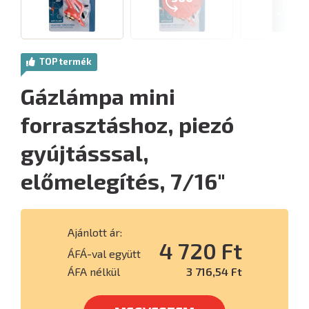
TOP termék
Gázlámpa mini
forrasztáshoz, piezó
gyújtásssal,
előmelegítés, 7/16"
Ajánlott ár:
4 720 Ft
ÁFÁ-val együtt
ÁFA nélkül
3 716,54 Ft