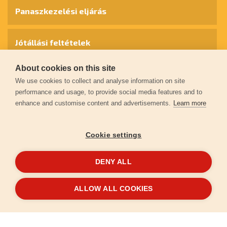
Panaszkezelési eljárás
Jótállási feltételek
About cookies on this site
Személyes adatok védelme
We use cookies to collect and analyse information on site
performance and usage, to provide social media features and to
enhance and customise content and advertisements.
Learn more
Kapcsolat
Cookie settings
Garancia regisztráció
DENY ALL
© 2026
extol.hu
- Minden jog fenntartva
ALLOW ALL COOKIES
Létrehozta
FEO