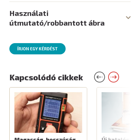
Használati
útmutató/robbantott ábra
ÍRJON EGY KÉRDÉST
Kapcsolódó cikkek
Magasság, hosszúság,
Új katalógus