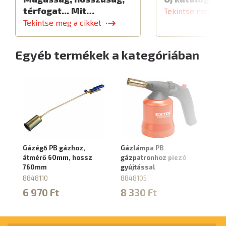
térfogat... Mit…
Tekintse meg a c
Tekintse meg a cikket
Egyéb termékek a kategóriában
Gázégő PB gázhoz,
Gázlámpa PB
G
átmérő 60mm, hossz
gázpatronhoz piezó
fo
760mm
gyújtással
gy
8848110
8848105
8
6 970 Ft
8 330 Ft
6