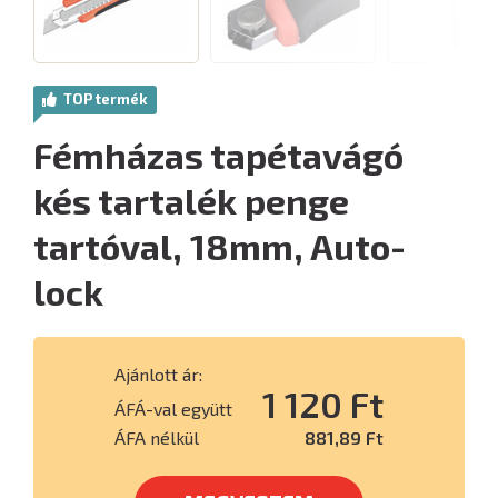
TOP termék
Fémházas tapétavágó
kés tartalék penge
tartóval, 18mm, Auto-
lock
Ajánlott ár:
1 120 Ft
ÁFÁ-val együtt
ÁFA nélkül
881,89 Ft