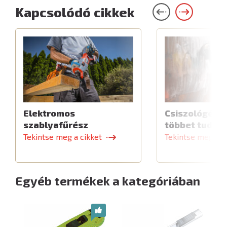
Kapcsolódó cikkek
Elektromos
Csiszológép,
szablyafűrész
többet tud
Tekintse meg a cikket
Tekintse meg a c
Egyéb termékek a kategóriában