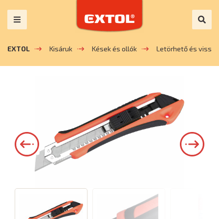
EXTOL
Kisáruk
Kések és ollók
Letörhető és vissza