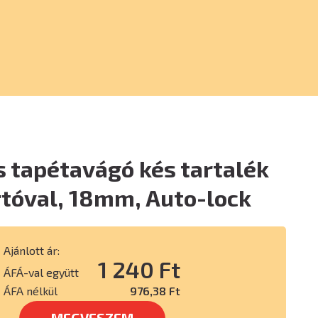
 tapétavágó kés tartalék
rtóval, 18mm, Auto-lock
Ajánlott ár:
1 240 Ft
ÁFÁ-val együtt
ÁFA nélkül
976,38 Ft