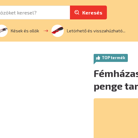
Keresés
Kések és ollók
Letörhető és visszahúzható...
TOP termék
Fémházas
penge ta