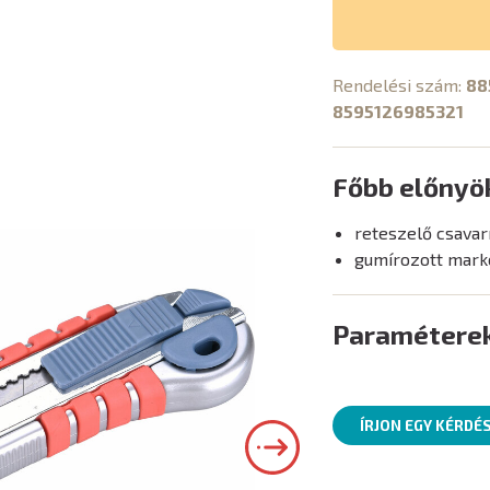
Rendelési szám:
88
8595126985321
Főbb előnyö
reteszelő csavar
gumírozott marko
Paramétere
ÍRJON EGY KÉRDÉ