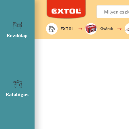
EXTOL
Kisáruk
Kezdőlap
Katalógus