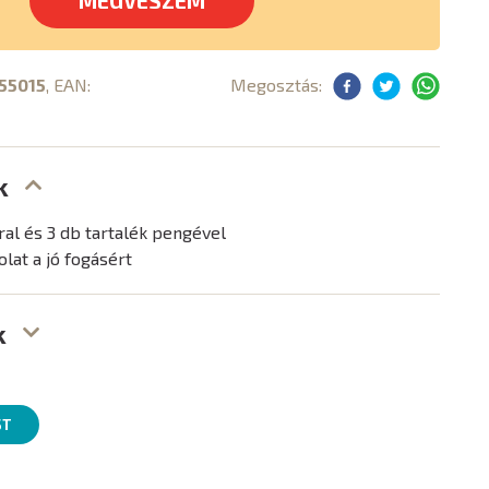
MEGVESZEM
55015
, EAN:
Megosztás:
k
ral és 3 db tartalék pengével
lat a jó fogásért
k
ST