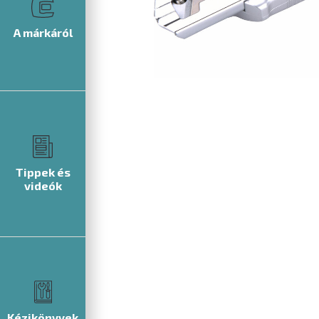
A márkáról
Tippek és
videók
Kézikönyvek