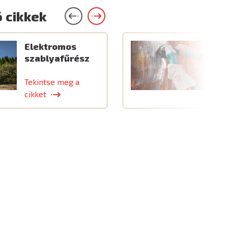
 cikkek
Elektromos
C
szablyafűrész
a
t
Tekintse meg a
T
cikket
c