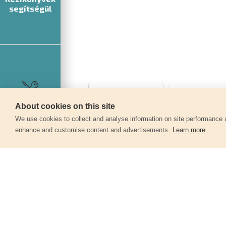
segítségül
About cookies on this site
Szerviz
We use cookies to collect and analyse information on site performance 
enhance and customise content and advertisements.
Learn more
Egyéb termékek a kate