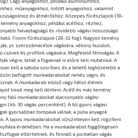
fog): Lágy anyagokhoz, például alumíniumhoz,
khez, műanyagokhoz, öntött anyagokhoz, valamint
szúságokhoz és átmérőkhöz. Közepes fűrészlapok (18–
 kemény anyagokhoz, például acélhoz, rézhez,
onyabb falvastagságú és rövidebb vágási hosszúságú
lható. Finom fűrészlapok (28-32 fog): Nagyon kemény
ák, pl. szerszámacélok vágására, vékony huzalok,
ú csövek és profilok vágására. Megfelelő fémvágás: A
tják végre, tehát a fogaknak is előre kell mutatniuk. A
an kell a satuba szorítani, és a lehető legközelebb a
gózón befogott munkadarabokat nehéz vágni, és
oznak. A munkadarab elülső vagy hátsó élének
apot kissé meg kell dönteni. Acélt és más kemény
ony falú munkadarabokat alacsonyabb vágási
gni (kb. 30 vágás percenként). A túl gyors vágási
ogak gyorsabban tompavá válnak, a puha anyagok
. A lapos munkadarabokat vízszintesen kell rögzíteni
rányítása érdekében. Ha a munkadarabot függőlegesen
részfogak eltörhetnek, és fennáll a pontatlan vágás