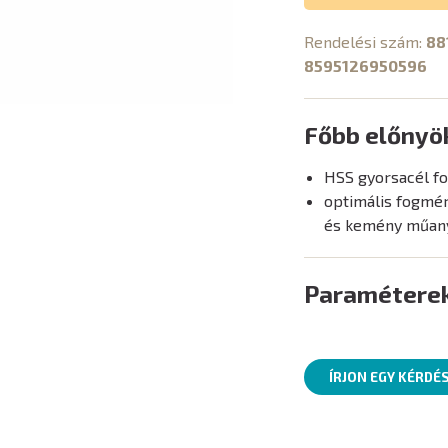
Rendelési szám:
88
8595126950596
Főbb előnyö
HSS gyorsacél f
optimális fogmé
és kemény műan
Paramétere
ÍRJON EGY KÉRDÉ