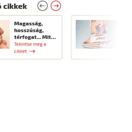
 cikkek
Magasság,
Ú
hosszúság,
térfogat... Mit…
Tekintse meg a
T
cikket
c