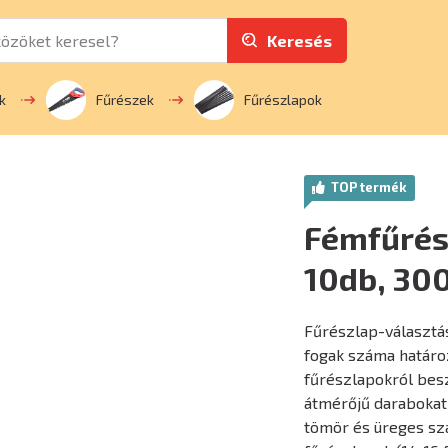
Keresés
k
Fűrészek
Fűrészlapok
TOP termék
Fémfűrés
10db, 3
Fűrészlap-választá
fogak száma határoz
fűrészlapokról besz
átmérőjű darabokat 
tömör és üreges sz