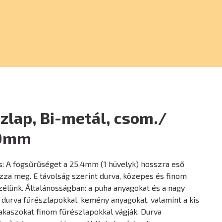
zlap, Bi-metál, csom./
00mm
s: A fogsűrűséget a 25,4mm (1 hüvelyk) hosszra eső
za meg. E távolság szerint durva, közepes és finom
élünk. Általánosságban: a puha anyagokat és a nagy
durva fűrészlapokkal, kemény anyagokat, valamint a kis
akaszokat finom fűrészlapokkal vágják. Durva