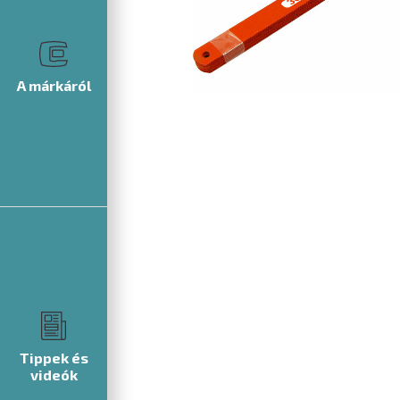
A márkáról
Tippek és
videók