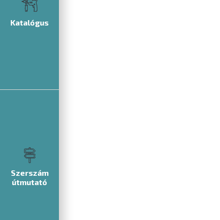
Katalógus
Szerszám
útmutató