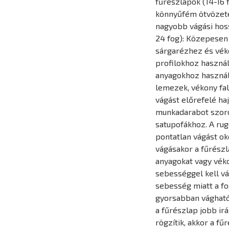
fűrészlapok (14-16 
könnyűfém ötvözete
nagyobb vágási hos
24 fog): Közepesen
sárgarézhez és vék
profilokhoz haszná
anyagokhoz használj
lemezek, vékony fal
vágást előrefelé haj
munkadarabot szoros
satupofákhoz. A ru
pontatlan vágást ok
vágásakor a fűrészl
anyagokat vagy vék
sebességgel kell vá
sebesség miatt a f
gyorsabban vághatók
a fűrészlap jobb i
rögzítik, akkor a fű