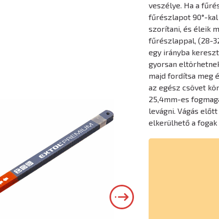
veszélye. Ha a fűr
fűrészlapot 90°-kal 
szorítani, és éleik
fűrészlappal, (28-3
egy irányba kereszt
gyorsan eltörhetnek.
majd fordítsa meg é
az egész csövet kör
25,4mm-es fogmagas
levágni. Vágás előtt
elkerülhető a fogak