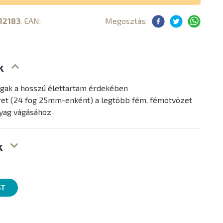
12183
, EAN:
Megosztás:
k
ogak a hosszú élettartam érdekében
ret (24 fog 25mm-enként) a legtöbb fém, fémötvözet
yag vágásához
k
ST