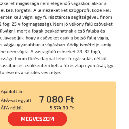
észkeret magassága nem elegendő vágáskor, akkor a
el kell forgatni. A lemezeket két szögprofil közé kell
 mentén kell vágni egy fűrésztárcsa segítségével, finom
2 fog, 25,4 fogmagasság). Nem jó vékony falú csöveket
ülvágni, mert a fogak beakadhatnak a cső falába és
 Javasoljuk, hogy a csöveket csak a belső falig vágja,
s vágja ugyanabban a vágásban. Addig ismételje, amíg
be nem vágta. A vastagfalú csöveket 28–32 fogú,
ságú finom fűrészlappal lehet forgácsolás nélkül
 lassítani és csökkenteni kell a fűrészlap nyomását, így
 törése és a sérülés veszélye.
Ajánlott ár:
7 080 Ft
ÁFÁ-val együtt
ÁFA nélkül
5 574,80 Ft
MEGVESZEM