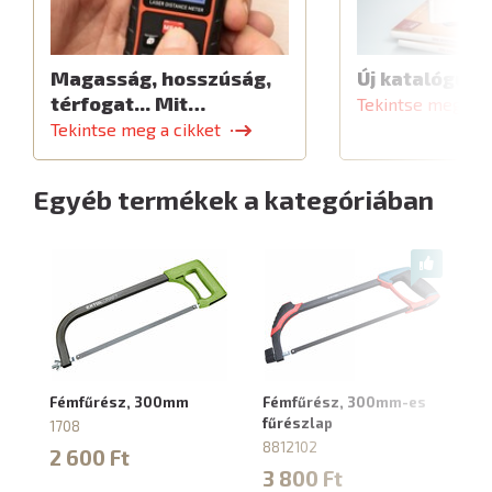
Magasság, hosszúság,
Új katalógus
térfogat... Mit…
Tekintse meg a c
Tekintse meg a cikket
Egyéb termékek a kategóriában
Fémfűrész, 300mm
Fémfűrész, 300mm-es
fűrészlap
1708
8812102
2 600 Ft
3 800 Ft