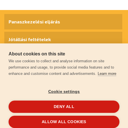
Panaszkezelési eljárás
Jótállási feltételek
About cookies on this site
Személyes adatok védelme
We use cookies to collect and analyse information on site
performance and usage, to provide social media features and to
enhance and customise content and advertisements.
Learn more
Kapcsolat
Cookie settings
Garancia regisztráció
DENY ALL
© 2026
extol.hu
- Minden jog fenntartva
ALLOW ALL COOKIES
Létrehozta
FEO