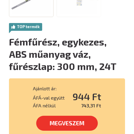
TOP termék
Fémfűrész, egykezes,
ABS műanyag váz,
fűrészlap: 300 mm, 24T
Ajánlott ár:
944 Ft
ÁFÁ-val együtt
ÁFA nélkül
743,31 Ft
MEGVESZEM