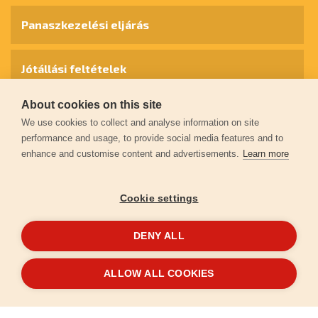
Panaszkezelési eljárás
Jótállási feltételek
About cookies on this site
Személyes adatok védelme
We use cookies to collect and analyse information on site
performance and usage, to provide social media features and to
enhance and customise content and advertisements.
Learn more
Kapcsolat
Cookie settings
Garancia regisztráció
DENY ALL
© 2026
extol.hu
- Minden jog fenntartva
ALLOW ALL COOKIES
Létrehozta
FEO