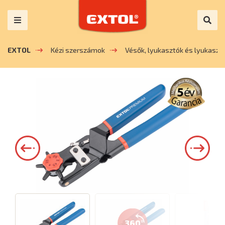
EXTOL
Kézi szerszámok
Vésők, lyukasztók és lyukaszt
360°