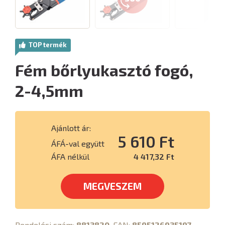
TOP termék
Fém bőrlyukasztó fogó,
2-4,5mm
Ajánlott ár:
5 610 Ft
ÁFÁ-val együtt
ÁFA nélkül
4 417,32 Ft
MEGVESZEM
Rendelési szám:
8813820
, EAN:
8595126935197