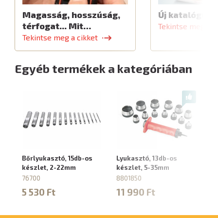
Magasság, hosszúság,
Új katalógus
térfogat... Mit…
Tekintse meg a c
Tekintse meg a cikket
Egyéb termékek a kategóriában
Bőrlyukasztó, 15db-os
Lyukasztó, 13db-os
Bő
készlet, 2-22mm
készlet, 5-35mm
sz
10
76700
8801850
5
5 530 Ft
11 990 Ft
10
3