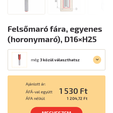
Felsőmaró fára, egyenes
(horonymaró), D16×H25
még
3 közül választhatsz
Ajánlott ár:
1 530 Ft
ÁFÁ-val együtt
ÁFA nélkül
1 204,72 Ft