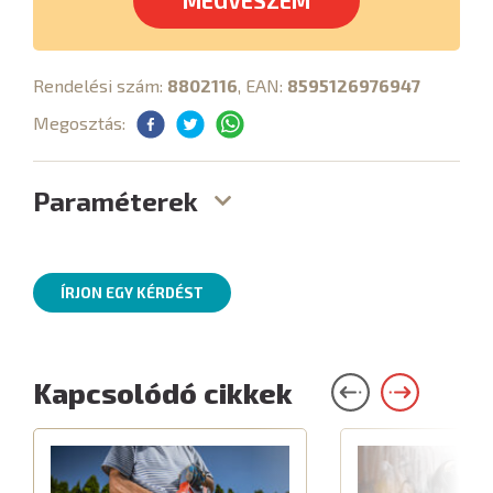
MEGVESZEM
Rendelési szám:
8802116
, EAN:
8595126976947
Megosztás:
Paraméterek
ÍRJON EGY KÉRDÉST
Kapcsolódó cikkek