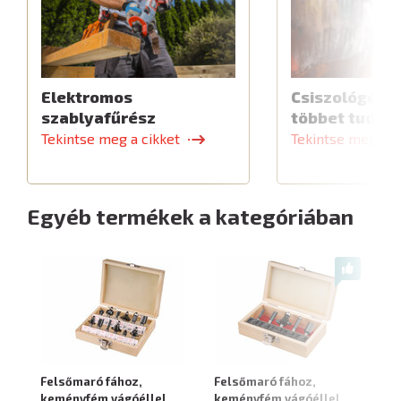
Elektromos
Csiszológép,
szablyafűrész
többet tud
Tekintse meg a cikket
Tekintse meg a c
Egyéb termékek a kategóriában
Felsőmaró fához,
Felsőmaró fához,
Fe
keményfém vágóéllel,
keményfém vágóéllel,
ke