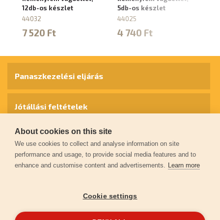
12db-os készlet
5db-os készlet
12
44032
44025
4
7 520 Ft
4 740 Ft
1
Panaszkezelési eljárás
Jótállási feltételek
About cookies on this site
Személyes adatok védelme
We use cookies to collect and analyse information on site
performance and usage, to provide social media features and to
enhance and customise content and advertisements.
Learn more
Kapcsolat
Cookie settings
Garancia regisztráció