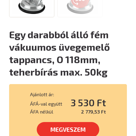
Egy darabból álló fém
vákuumos üvegemelő
tappancs, O 118mm,
teherbírás max. 50kg
Ajánlott ár:
3 530 Ft
ÁFÁ-val együtt
ÁFA nélkül
2 779,53 Ft
MEGVESZEM