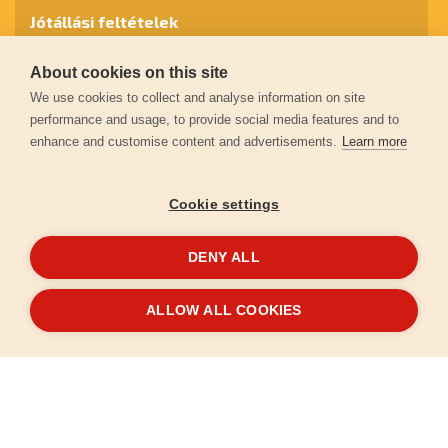
Jótállási feltételek
About cookies on this site
Személyes adatok védelme
We use cookies to collect and analyse information on site
performance and usage, to provide social media features and to
enhance and customise content and advertisements.
Learn more
Kapcsolat
Cookie settings
Garancia regisztráció
DENY ALL
© 2026
extol.hu
- Minden jog fenntartva
ALLOW ALL COOKIES
Létrehozta
FEO