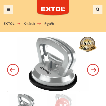
EXTOL
Kisáruk
Egyéb
360°