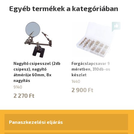
Egyéb termékek a kategóriában
Nagyító csipesszel (2db
Forgácslapcsavar 9
Cs
csipesz), nagyító
méretben, 310db-os
bú
átmérője 60mm, 8x
készlet
3
nagyítás
1440
60
9140
2 900 Ft
8
2 270 Ft
Panaszkezelési eljárás