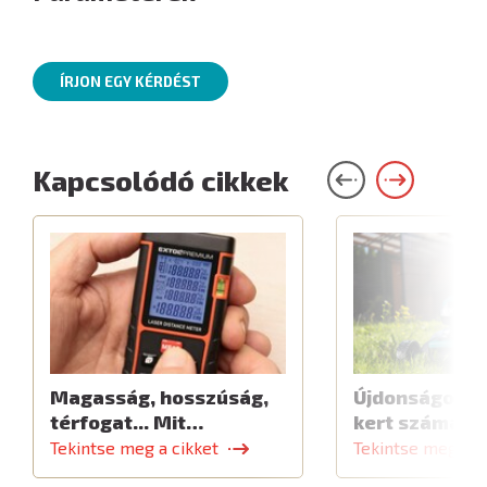
ÍRJON EGY KÉRDÉST
Kapcsolódó cikkek
Magasság, hosszúság,
Újdonságok a 
térfogat... Mit…
kert számára
Tekintse meg a cikket
Tekintse meg a c