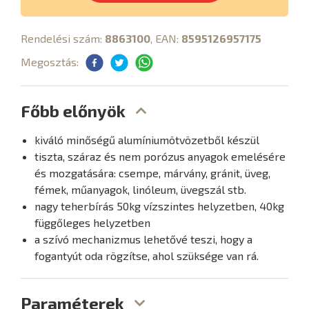
Rendelési szám:
8863100
, EAN:
8595126957175
Megosztás:
Főbb előnyök
kiváló minőségű alumíniumötvözetből készül
tiszta, száraz és nem porózus anyagok emelésére
és mozgatására: csempe, márvány, gránit, üveg,
fémek, műanyagok, linóleum, üvegszál stb.
nagy teherbírás 50kg vízszintes helyzetben, 40kg
függőleges helyzetben
a szívó mechanizmus lehetővé teszi, hogy a
fogantyút oda rögzítse, ahol szüksége van rá.
Paraméterek