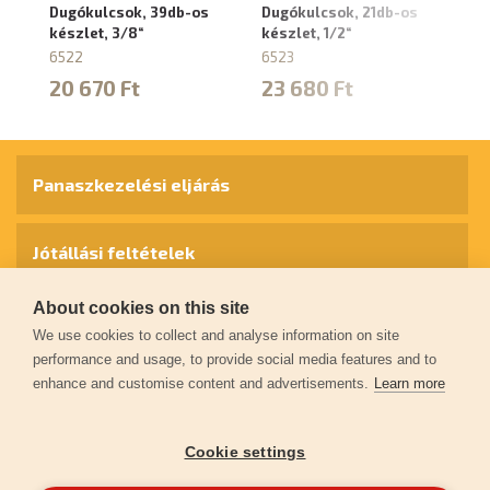
Dugókulcsok, 39db-os
Dugókulcsok, 21db-os
Ho
készlet, 3/8“
készlet, 1/2“
MU
ké
6522
6523
88
20 670 Ft
23 680 Ft
8
Panaszkezelési eljárás
Jótállási feltételek
About cookies on this site
Személyes adatok védelme
We use cookies to collect and analyse information on site
performance and usage, to provide social media features and to
enhance and customise content and advertisements.
Learn more
Kapcsolat
Cookie settings
Garancia regisztráció