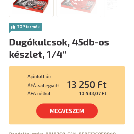
TOP termék
Dugókulcsok, 45db-os
készlet, 1/4“
Ajánlott ár:
13 250 Ft
ÁFÁ-val együtt
ÁFA nélkül
10 433,07 Ft
MEGVESZEM
Rendelési szám:
8818360
, EAN:
8595126959940