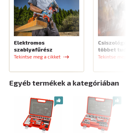
Elektromos
Csiszológép,
szablyafűrész
többet tud
Tekintse meg a cikket
Tekintse meg a c
Egyéb termékek a kategóriában