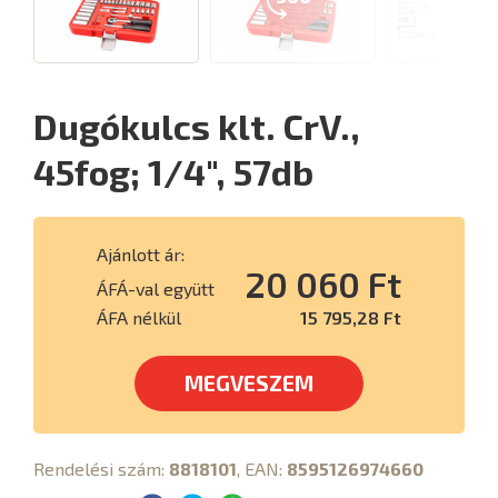
Dugókulcs klt. CrV.,
45fog; 1/4", 57db
Ajánlott ár:
20 060 Ft
ÁFÁ-val együtt
ÁFA nélkül
15 795,28 Ft
MEGVESZEM
Rendelési szám:
8818101
, EAN:
8595126974660