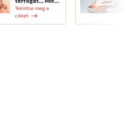
térfogat... Mit…
Tekintse meg a
T
cikket
c