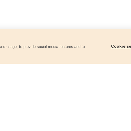
Cookie se
and usage, to provide social media features and to
góriában
Csiszolópapír, lyukas klt. 10db,
Csiszolópapír, lyukas 
93×230 mm, 8 db lyukkal, P60, 407114,
93×230 mm, 8 db lyukk