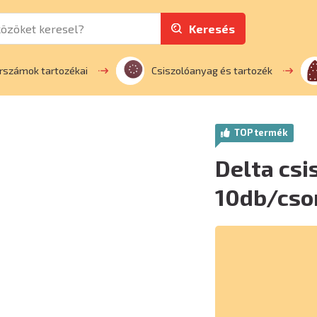
Keresés
rszámok tartozékai
Csiszolóanyag és tartozék
TOP termék
Delta csi
10db/cso