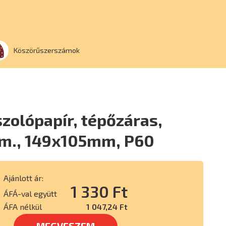
Köszörűszerszámok
szolópapír, tépőzáras,
m., 149x105mm, P60
Ajánlott ár:
1 330 Ft
ÁFÁ-val együtt
ÁFA nélkül
1 047,24 Ft