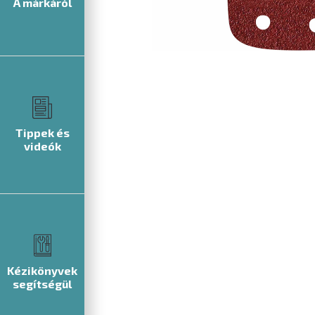
A márkáról
Tippek és
videók
Kézikönyvek
segítségül