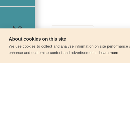
About cookies on this site
Szerviz
We use cookies to collect and analyse information on site performance 
enhance and customise content and advertisements.
Learn more
Egyéb termékek a kate
Csiszolópapír, lyukas klt. 10db,
93×230 mm, 8 db lyukkal, P40, 407114,