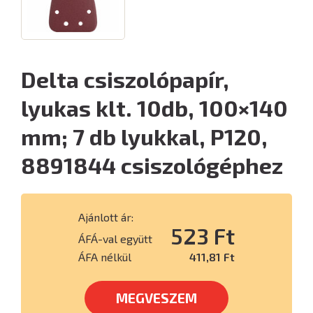
Delta csiszolópapír,
lyukas klt. 10db, 100×140
mm; 7 db lyukkal, P120,
8891844 csiszológéphez
Ajánlott ár:
523 Ft
ÁFÁ-val együtt
ÁFA nélkül
411,81 Ft
MEGVESZEM