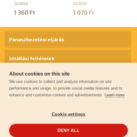
243040
243060
2
1 360 Ft
1 070 Ft
1
Panaszkezelési eljárás
Jótállási feltételek
About cookies on this site
Személyes adatok védelme
We use cookies to collect and analyse information on site
performance and usage, to provide social media features and to
enhance and customise content and advertisements.
Learn more
Kapcsolat
Cookie settings
Garancia regisztráció
DENY ALL
© 2026
extol.hu
- Minden jog fenntartva