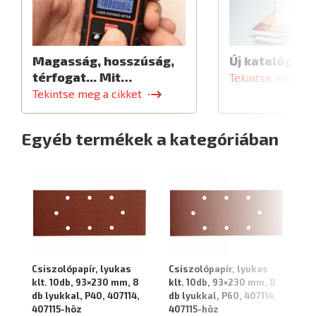
Magasság, hosszúság,
Új katalógus
térfogat... Mit…
Tekintse meg a c
Tekintse meg a cikket
Egyéb termékek a kategóriában
Csiszolópapír, lyukas
Csiszolópapír, lyukas
Cs
klt. 10db, 93×230 mm, 8
klt. 10db, 93×230 mm, 8
kl
db lyukkal, P40, 407114,
db lyukkal, P60, 407114,
db
407115-höz
407115-höz
40