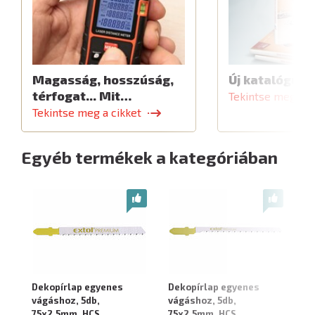
Magasság, hosszúság,
Új katalógus
térfogat... Mit…
Tekintse meg a c
Tekintse meg a cikket
Egyéb termékek a kategóriában
Dekopírlap egyenes
Dekopírlap egyenes
De
vágáshoz, 5db,
vágáshoz, 5db,
vá
75x2,5mm, HCS
75x2,5mm, HCS
75