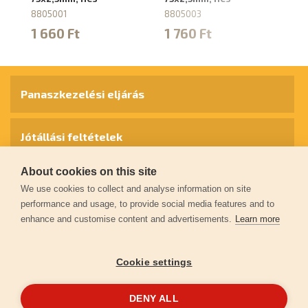
8805001
8805003
8
1 660 Ft
1 760 Ft
1
Panaszkezelési eljárás
Jótállási feltételek
About cookies on this site
Személyes adatok védelme
We use cookies to collect and analyse information on site
performance and usage, to provide social media features and to
enhance and customise content and advertisements.
Learn more
Kapcsolat
Cookie settings
Garancia regisztráció
DENY ALL