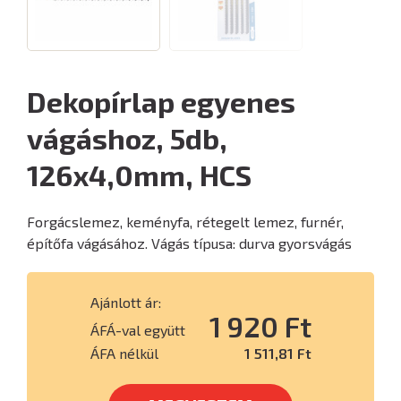
Dekopírlap egyenes
vágáshoz, 5db,
126x4,0mm, HCS
Forgácslemez, keményfa, rétegelt lemez, furnér,
építőfa vágásához. Vágás típusa: durva gyorsvágás
Ajánlott ár:
1 920 Ft
ÁFÁ-val együtt
ÁFA nélkül
1 511,81 Ft