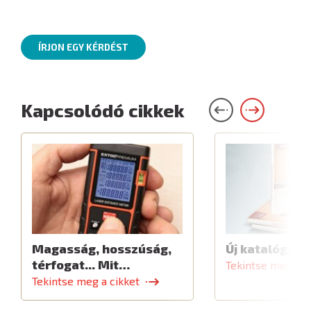
ÍRJON EGY KÉRDÉST
Kapcsolódó cikkek
Magasság, hosszúság,
Új katalógus
térfogat... Mit…
Tekintse meg a c
Tekintse meg a cikket