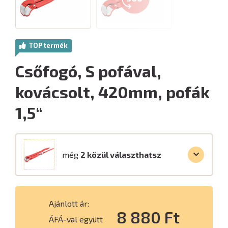
TOP termék
Csőfogó, S pofával,
kovácsolt, 420mm, pofák
1,5“
még
2 közül választhatsz
Ajánlott ár:
8 880 Ft
ÁFÁ-val együtt