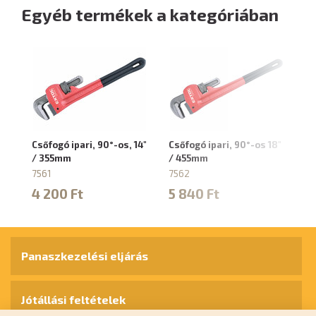
Egyéb termékek a kategóriában
Csőfogó ipari, 90°-os, 14"
Csőfogó ipari, 90°-os 18"
Cs
/ 355mm
/ 455mm
24
7561
7562
75
4 200 Ft
5 840 Ft
8
Panaszkezelési eljárás
Jótállási feltételek