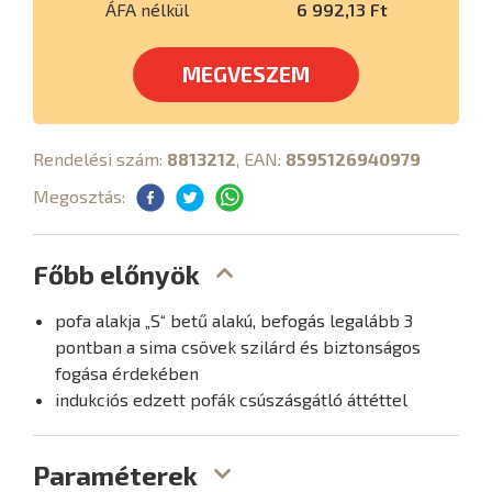
ÁFA nélkül
6 992,13 Ft
MEGVESZEM
Rendelési szám:
8813212
, EAN:
8595126940979
Megosztás:
Főbb előnyök
pofa alakja „S“ betű alakú, befogás legalább 3
pontban a sima csövek szilárd és biztonságos
fogása érdekében
indukciós edzett pofák csúszásgátló áttéttel
Paraméterek