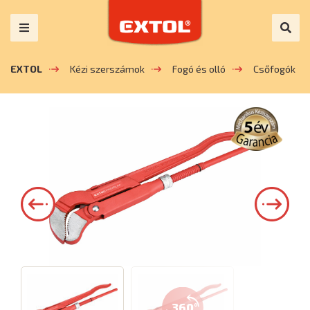
EXTOL
Kézi szerszámok
Fogó és olló
Csőfogók
360°