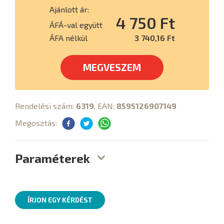
Ajánlott ár:
4 750 Ft
ÁFÁ-val együtt
ÁFA nélkül
3 740,16 Ft
MEGVESZEM
Rendelési szám:
6319
, EAN:
8595126907149
Megosztás:
Paraméterek
ÍRJON EGY KÉRDÉST