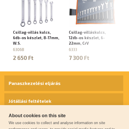
Csillag-villás kulcs,
Csillag-villáskulcs,
Cs
6db-os készlet, 8-17mm,
12db-os készlet, 6-
25
W.S.
22mm, CrV
3
6306B
6333
63
2 650 Ft
7 300 Ft
2
Panaszkezelési eljárás
Jótállási feltételek
About cookies on this site
Személyes adatok védelme
We use cookies to collect and analyse information on site