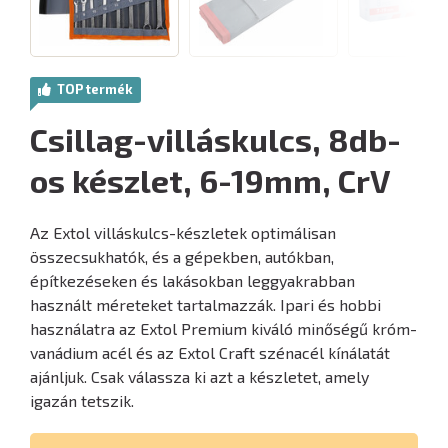
TOP termék
Csillag-villáskulcs, 8db-
os készlet, 6-19mm, CrV
Az Extol villáskulcs-készletek optimálisan
összecsukhatók, és a gépekben, autókban,
építkezéseken és lakásokban leggyakrabban
használt méreteket tartalmazzák. Ipari és hobbi
használatra az Extol Premium kiváló minőségű króm-
vanádium acél és az Extol Craft szénacél kínálatát
ajánljuk. Csak válassza ki azt a készletet, amely
igazán tetszik.