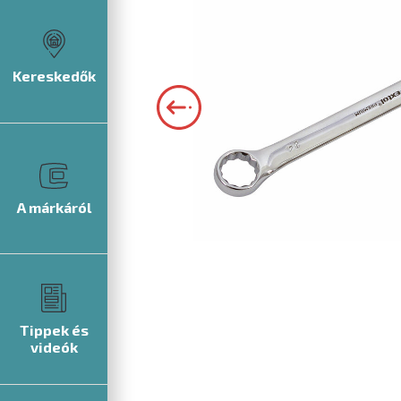
Kereskedők
A márkáról
Tippek és
videók