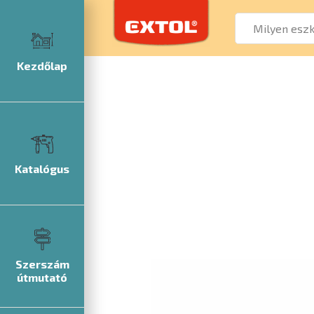
Kezdőlap
Katalógus
Szerszám
útmutató