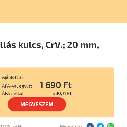
illás kulcs, CrV.; 20 mm,
s
Ajánlott ár:
1 690 Ft
ÁFÁ-val együtt
ÁFA nélkül
1 330,71 Ft
MEGVESZEM
31115
, EAN:
Megosztás: