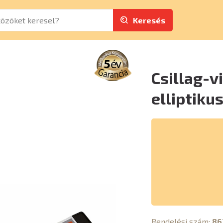
Keresés
Csillag-v
elliptiku
Rendelési szám:
86