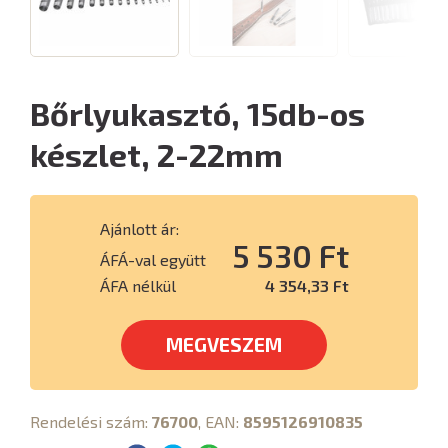
Bőrlyukasztó, 15db-os
készlet, 2-22mm
Ajánlott ár:
5 530 Ft
ÁFÁ-val együtt
ÁFA nélkül
4 354,33 Ft
MEGVESZEM
Rendelési szám:
76700
, EAN:
8595126910835