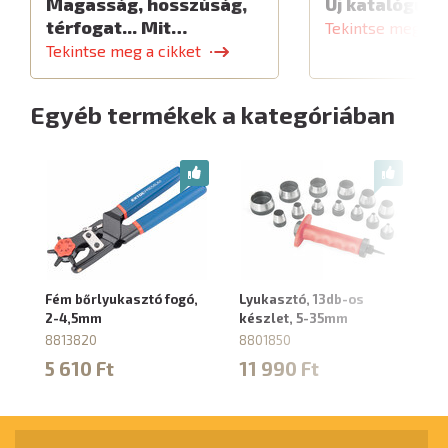
Magasság, hosszúság,
Új katalógus
térfogat... Mit…
Tekintse meg a c
Tekintse meg a cikket
Egyéb termékek a kategóriában
Fém bőrlyukasztó fogó,
Lyukasztó, 13db-os
Bő
2-4,5mm
készlet, 5-35mm
sz
10
8813820
8801850
5
5 610 Ft
11 990 Ft
10
3