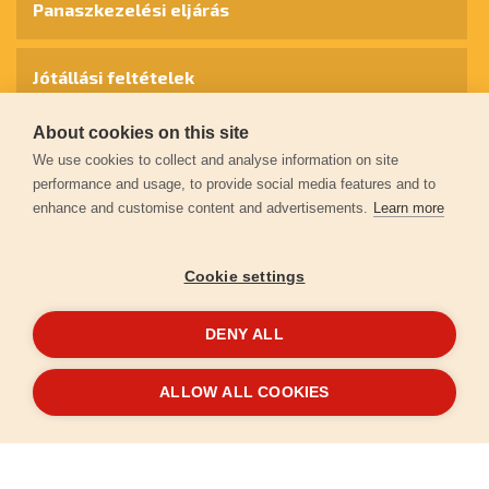
Panaszkezelési eljárás
Jótállási feltételek
About cookies on this site
Személyes adatok védelme
We use cookies to collect and analyse information on site
performance and usage, to provide social media features and to
enhance and customise content and advertisements.
Learn more
Kapcsolat
Cookie settings
Garancia regisztráció
DENY ALL
© 2026
extol.hu
- Minden jog fenntartva
ALLOW ALL COOKIES
Létrehozta
FEO