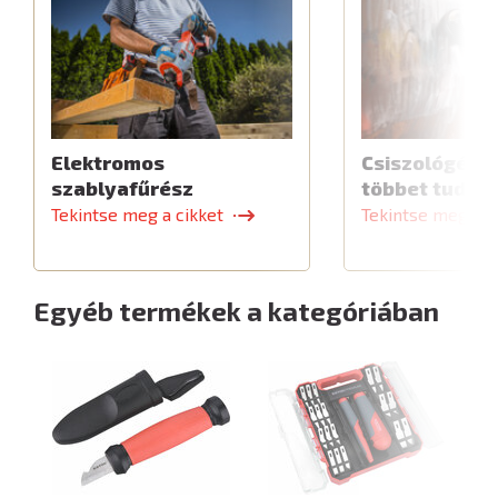
Elektromos
Csiszológép,
szablyafűrész
többet tud
Tekintse meg a cikket
Tekintse meg a c
Egyéb termékek a kategóriában