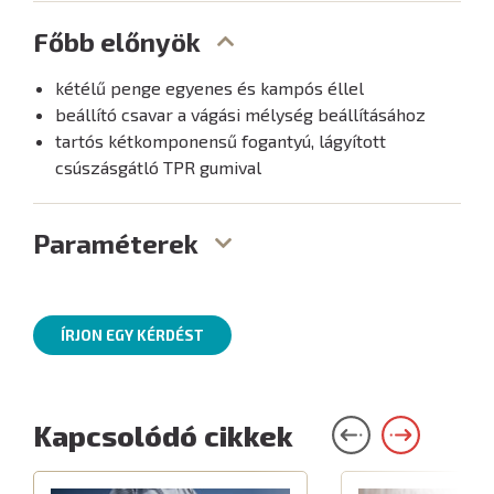
Főbb előnyök
kétélű penge egyenes és kampós éllel
beállító csavar a vágási mélység beállításához
tartós kétkomponensű fogantyú, lágyított
csúszásgátló TPR gumival
Paraméterek
ÍRJON EGY KÉRDÉST
Kapcsolódó cikkek