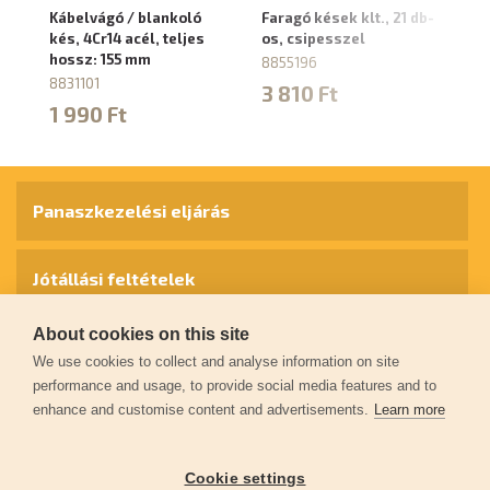
Kábelvágó / blankoló
Faragó kések klt., 21 db-
Ve
kés, 4Cr14 acél, teljes
os, csipesszel
cs
hossz: 155 mm
6
8855196
8831101
88
3 810 Ft
1 990 Ft
3
Panaszkezelési eljárás
Jótállási feltételek
About cookies on this site
Személyes adatok védelme
We use cookies to collect and analyse information on site
performance and usage, to provide social media features and to
enhance and customise content and advertisements.
Learn more
Kapcsolat
Cookie settings
Garancia regisztráció