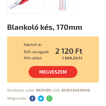
Blankoló kés, 170mm
Ajánlott ár:
2 120 Ft
ÁFÁ-val együtt
ÁFA nélkül
1 669,29 Ft
MEGVESZEM
Rendelési szám:
8831100
, EAN:
8595126939416
Megosztás: