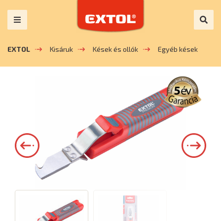
EXTOL
Kisáruk
Kések és ollók
Egyéb kések