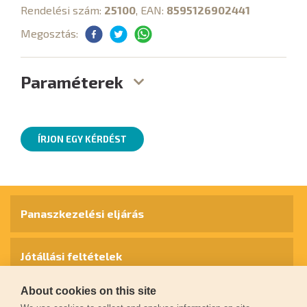
Rendelési szám:
25100
, EAN:
8595126902441
Megosztás:
Paraméterek
ÍRJON EGY KÉRDÉST
Panaszkezelési eljárás
Jótállási feltételek
About cookies on this site
Személyes adatok védelme