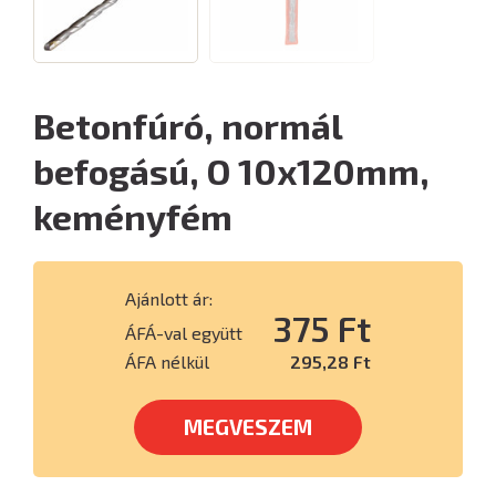
Betonfúró, normál
befogású, O 10x120mm,
keményfém
Ajánlott ár:
375 Ft
ÁFÁ-val együtt
ÁFA nélkül
295,28 Ft
MEGVESZEM