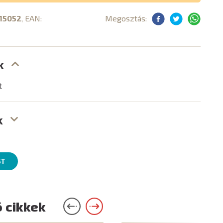
15052
, EAN:
Megosztás:
k
t
k
ST
 cikkek