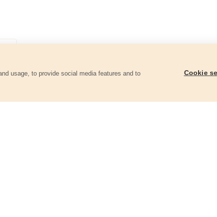
Cookie se
and usage, to provide social media features and to
góriában
Asztalos szorító hobby 200×50mm
Csipesz, fém, szigete
3601
9687