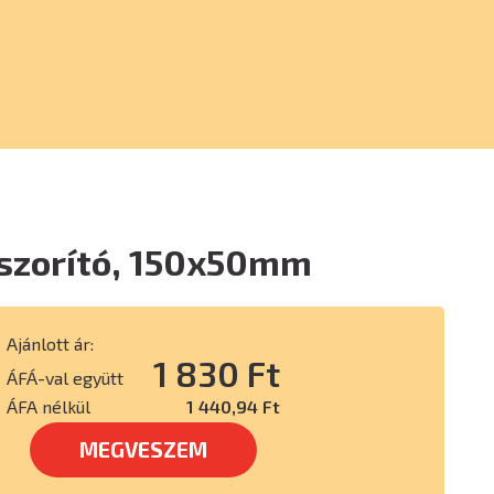
 szorító, 150x50mm
Ajánlott ár:
1 830 Ft
ÁFÁ-val együtt
ÁFA nélkül
1 440,94 Ft
MEGVESZEM