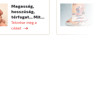
Magasság,
Ú
hosszúság,
térfogat... Mit…
Tekintse meg a
T
cikket
c