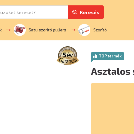
Keresés
k
Satu szorító pullers
Szorító
TOP termék
Asztalos