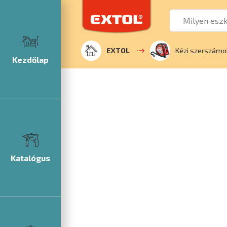
EXTOL
Kézi szerszámo
Kezdőlap
Katalógus