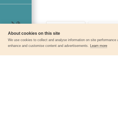
About cookies on this site
Szerviz
We use cookies to collect and analyse information on site performance 
enhance and customise content and advertisements.
Learn more
Egyéb termékek a kate
Asztalos szorító, hobby 150×50mm
3600