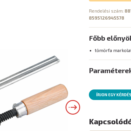
Rendelési szám:
88
8595126945578
Főbb előnyö
tömörfa markola
Paramétere
ÍRJON EGY KÉRDÉ
Kapcsolódó