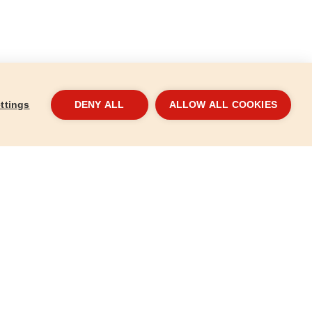
ttings
DENY ALL
ALLOW ALL COOKIES
lt, 100mm
Asztalos szorító, 450mm
Deré
715506
8815