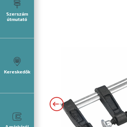
Szerszám
útmutató
Kereskedők
A márkáról